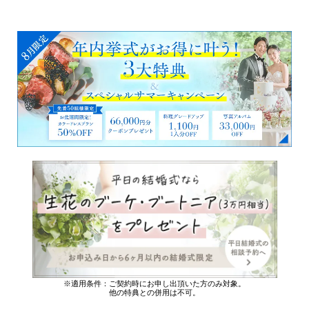
※適用条件：ご契約時にお申し出頂いた方のみ対象。
他の特典との併用は不可。