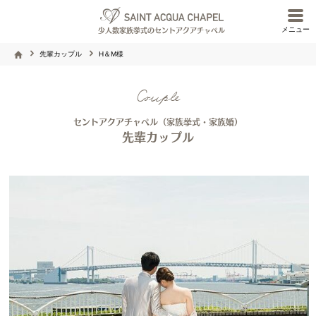
メニュー
少人数家族挙式のセントアクアチャペル
先輩カップル
H＆M様
Couple
セントアクアチャペル（家族挙式・家族婚）
先輩カップル