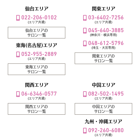
仙台エリア
関東エリア
022-206-0102
03-6402-7256
(エリア共通)
(エリア共通)
045-640-3885
仙台エリアの
サロン一覧
(神奈川・横浜専用)
048-612-5796
東海(名古屋)エリア
(埼玉・大宮専用)
052-955-2889
関東エリアの
(エリア共通)
サロン一覧
東海エリアの
サロン一覧
関西エリア
中国エリア
06-6346-0577
082-502-1495
(エリア共通)
(エリア共通)
関西エリアの
中国エリアの
サロン一覧
サロン一覧
九州・沖縄エリア
092-260-6080
(エリア共通)