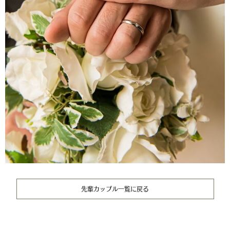
先輩カップル一覧に戻る