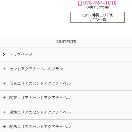
098-964-1010
(沖縄エリア専用)
九州・沖縄エリアの
サロン一覧
CONTENTS
トップページ
セントアクアチャペルのプラン
仙台エリアのセントアクアチャペル
関東エリアのセントアクアチャペル
東海エリアのセントアクアチャペル
関西エリアのセントアクアチャペル