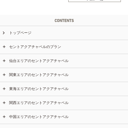
CONTENTS
トップページ
セントアクアチャペルのプラン
仙台エリアのセントアクアチャペル
関東エリアのセントアクアチャペル
東海エリアのセントアクアチャペル
関西エリアのセントアクアチャペル
中国エリアのセントアクアチャペル