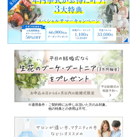
※適用条件：ご契約時にお申し出頂いた方のみ対象。
他の特典との併用は不可。