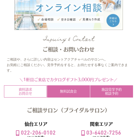
Inquiry & Contact
ご相談・お問い合わせ
ご相談や、さらに詳しい内容はセントアクアチャペルのサロンへ。
お気軽にご相談ください。見学予約をすると、お待たせする事なくご案内できま
す。
1軒目ご来店でカタログギフト3,000円プレゼント
資料請求
施設見学予約
無料試食会
お問合せ
相談予約
ご相談サロン（ブライダルサロン）
仙台エリア
関東エリア
022-206-0102
03-6402-7256