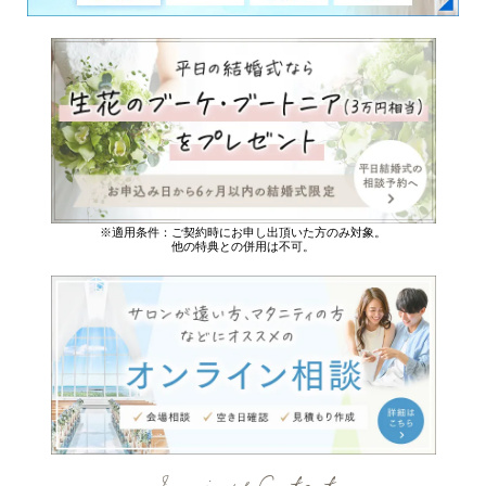
※適用条件：ご契約時にお申し出頂いた方のみ対象。
他の特典との併用は不可。