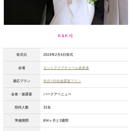
K＆K
様
挙式日
2024年2月4日挙式
会場
セントアクアチャペル表参道
適応プラン
挙式+30名披露宴プラン
会食・披露宴
パークアベニュー
招待人数
32名
準備期間
約4ヶ月と3週間