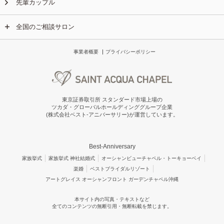
先輩カップル
全国のご相談サロン
事業者概要
プライバシーポリシー
東京証券取引所 スタンダード市場上場の
ツカダ・グローバルホールディンググループ企業
(株式会社ベスト-アニバーサリー)が運営しています。
Best-Anniversary
家族挙式
家族挙式 神社結婚式
オーシャンビューチャペル・トーキョーベイ
楽婚
ベストブライダルリゾート
アートグレイス オーシャンフロント ガーデンチャペル沖縄
本サイト内の写真・テキストなど
全てのコンテンツの無断引用・無断転載を禁じます。