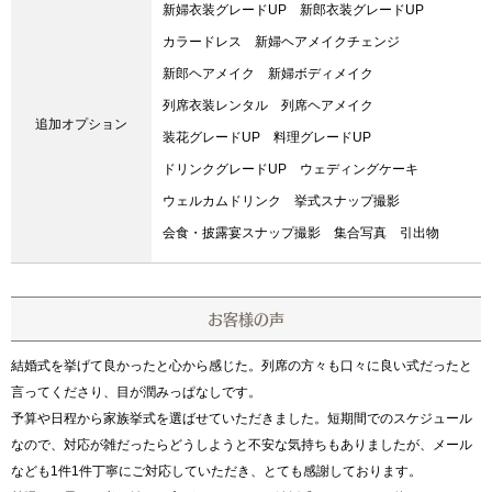
新婦衣装グレードUP
新郎衣装グレードUP
カラードレス
新婦ヘアメイクチェンジ
新郎ヘアメイク
新婦ボディメイク
列席衣装レンタル
列席ヘアメイク
追加オプション
装花グレードUP
料理グレードUP
ドリンクグレードUP
ウェディングケーキ
ウェルカムドリンク
挙式スナップ撮影
会食・披露宴スナップ撮影
集合写真
引出物
お客様の声
結婚式を挙げて良かったと心から感じた。列席の方々も口々に良い式だったと
言ってくださり、目が潤みっぱなしです。
予算や日程から家族挙式を選ばせていただきました。短期間でのスケジュール
なので、対応が雑だったらどうしようと不安な気持ちもありましたが、メール
なども1件1件丁寧にご対応していただき、とても感謝しております。