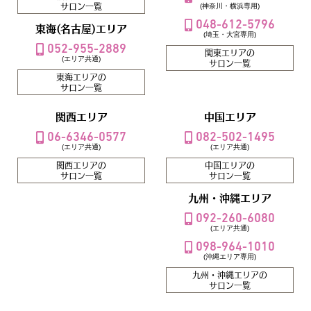
サロン一覧
(神奈川・横浜専用)
048-612-5796
東海(名古屋)エリア
(埼玉・大宮専用)
052-955-2889
関東エリアの
(エリア共通)
サロン一覧
東海エリアの
サロン一覧
関西エリア
中国エリア
06-6346-0577
082-502-1495
(エリア共通)
(エリア共通)
関西エリアの
中国エリアの
サロン一覧
サロン一覧
九州・沖縄エリア
092-260-6080
(エリア共通)
098-964-1010
(沖縄エリア専用)
九州・沖縄エリアの
サロン一覧